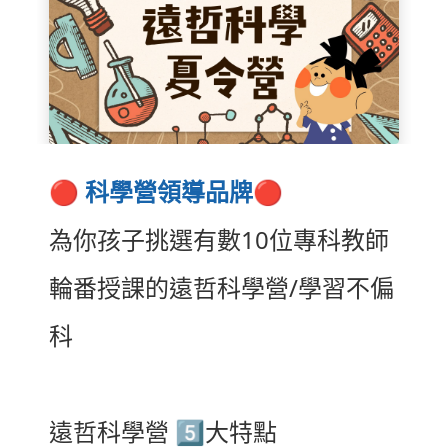
🔴
科學營領導品牌
🔴
為你孩子挑選有數10位專科教師
輪番授課的遠哲科學營/學習不偏
科
遠哲科學營
5️⃣
大特點