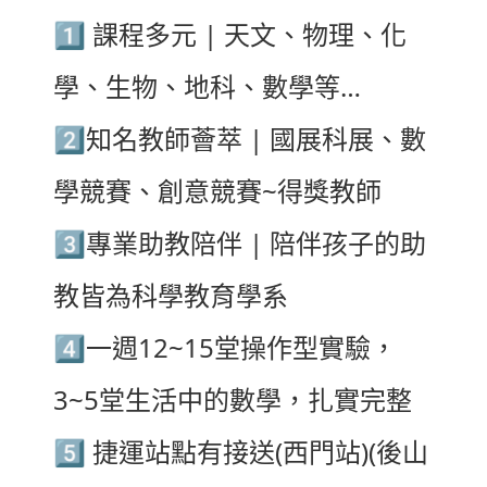
1️⃣
課程多元 | 天文、物理、化
學、生物、地科、數學等…
2️⃣
知名教師薈萃 | 國展科展、數
學競賽、創意競賽~得獎教師
3️⃣
專業助教陪伴 | 陪伴孩子的助
教皆為科學教育學系
4️⃣
一週12~15堂操作型實驗，
3~5堂生活中的數學，扎實完整
5️⃣
捷運站點有接送(西門站)(後山