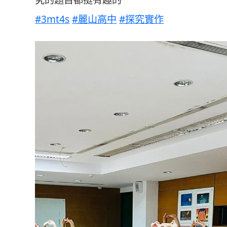
#3mt4s
#麗山高中
#探究實作